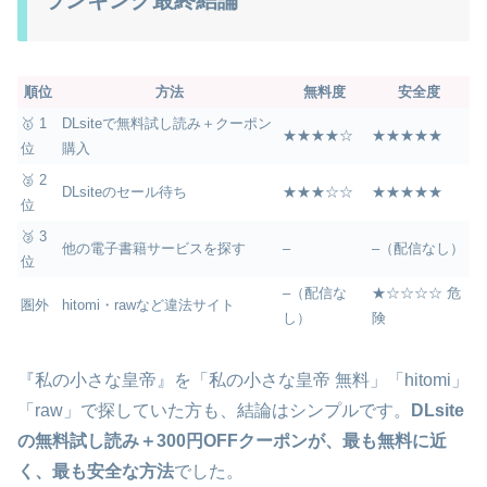
ランキング最終結論
順位
方法
無料度
安全度
🥇 1
DLsiteで無料試し読み＋クーポン
★★★★☆
★★★★★
位
購入
🥈 2
DLsiteのセール待ち
★★★☆☆
★★★★★
位
🥉 3
他の電子書籍サービスを探す
–
–（配信なし）
位
–（配信な
★☆☆☆☆ 危
圏外
hitomi・rawなど違法サイト
し）
険
『私の小さな皇帝』を「私の小さな皇帝 無料」「hitomi」
「raw」で探していた方も、結論はシンプルです。
DLsite
の無料試し読み＋300円OFFクーポンが、最も無料に近
く、最も安全な方法
でした。