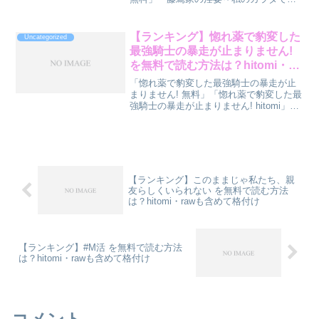
か味がしない旦那様たちの恍惚絶頂マジ
嬲り～ hitomi」「藤嶌家の淫宴～私のカ
ラダでしか味がしない旦那様たちの恍惚
【ランキング】惚れ薬で豹変した
Uncategorized
絶頂マジ嬲り～...
最強騎士の暴走が止まりません!
を無料で読む方法は？hitomi・
rawも含めて格付け
「惚れ薬で豹変した最強騎士の暴走が止
まりません! 無料」「惚れ薬で豹変した最
強騎士の暴走が止まりません! hitomi」
「惚れ薬で豹変した最強騎士の暴走が止
まりません! raw」で検索しているあなた
へ。『惚れ薬で豹変した最強騎士の暴走
が止ま...
【ランキング】このままじゃ私たち、親
友らしくいられない を無料で読む方法
は？hitomi・rawも含めて格付け
【ランキング】#M活 を無料で読む方法
は？hitomi・rawも含めて格付け