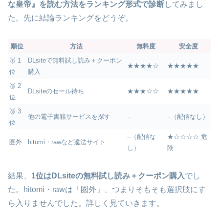
な皇帝』を読む方法をランキング形式で診断
してみまし
た。先に結論ランキングをどうぞ。
順位
方法
無料度
安全度
🥇 1
DLsiteで無料試し読み＋クーポン
★★★★☆
★★★★★
位
購入
🥈 2
DLsiteのセール待ち
★★★☆☆
★★★★★
位
🥉 3
他の電子書籍サービスを探す
–
–（配信なし）
位
–（配信な
★☆☆☆☆ 危
圏外
hitomi・rawなど違法サイト
し）
険
結果、
1位はDLsiteの無料試し読み＋クーポン購入
でし
た。hitomi・rawは「圏外」、つまりそもそも選択肢にす
ら入りませんでした。詳しく見ていきます。