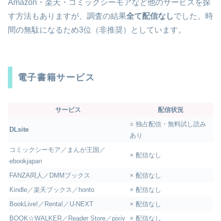
Amazon・楽天・コミックシーモアなど他のサービスを探
す方法もありますが、調査の結果
全て配信なし
でした。時
間の無駄になるため3位（非推奨）としています。
電子書籍サービス
サービス
配信状況
○ 独占配信・無料試し読み
DLsite
あり
コミックシーモア／まんが王国／
× 配信なし
ebookjapan
FANZA同人／DMMブックス
× 配信なし
Kindle／楽天ブックス／honto
× 配信なし
BookLive!／Renta!／U-NEXT
× 配信なし
BOOK☆WALKER／Reader Store／pixiv
× 配信なし