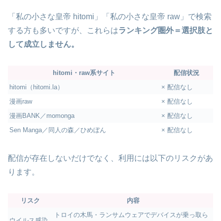
「私の小さな皇帝 hitomi」「私の小さな皇帝 raw」で検索
する方も多いですが、これらは
ランキング圏外＝選択肢と
して成立しません。
hitomi・raw系サイト
配信状況
hitomi（hitomi.la）
× 配信なし
漫画raw
× 配信なし
漫画BANK／momonga
× 配信なし
Sen Manga／同人の森／ひめぼん
× 配信なし
配信が存在しないだけでなく、利用には以下のリスクがあ
ります。
リスク
内容
トロイの木馬・ランサムウェアでデバイスが乗っ取ら
ウイルス感染