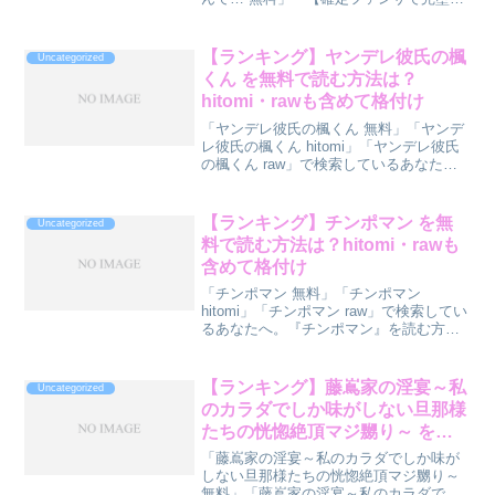
クリ潮】古参ファンの私が、推しにクリ
責めされるなんて… hitomi」「【確定フ
ァンサで完堕ちクリ潮】古参ファンの私
【ランキング】ヤンデレ彼氏の楓
Uncategorized
が、推しにクリ...
くん を無料で読む方法は？
hitomi・rawも含めて格付け
「ヤンデレ彼氏の楓くん 無料」「ヤンデ
レ彼氏の楓くん hitomi」「ヤンデレ彼氏
の楓くん raw」で検索しているあなた
へ。『ヤンデレ彼氏の楓くん』を読む方
法をランキング形式で診断してみまし
た。先に結論ランキングをどうぞ。順位
【ランキング】チンポマン を無
Uncategorized
方法無料度安全...
料で読む方法は？hitomi・rawも
含めて格付け
「チンポマン 無料」「チンポマン
hitomi」「チンポマン raw」で検索してい
るあなたへ。『チンポマン』を読む方法
をランキング形式で診断してみました。
先に結論ランキングをどうぞ。順位方法
無料度安全度🥇 1位DLsiteで無料試し読み
【ランキング】藤嶌家の淫宴～私
Uncategorized
＋ク...
のカラダでしか味がしない旦那様
たちの恍惚絶頂マジ嬲り～ を無
料で読む方法は？hitomi・rawも
「藤嶌家の淫宴～私のカラダでしか味が
含めて格付け
しない旦那様たちの恍惚絶頂マジ嬲り～
無料」「藤嶌家の淫宴～私のカラダでし