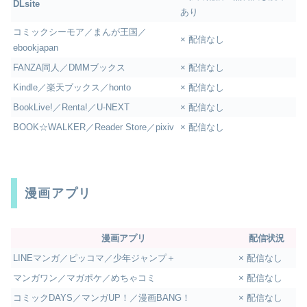
DLsite
あり
コミックシーモア／まんが王国／
× 配信なし
ebookjapan
FANZA同人／DMMブックス
× 配信なし
Kindle／楽天ブックス／honto
× 配信なし
BookLive!／Renta!／U-NEXT
× 配信なし
BOOK☆WALKER／Reader Store／pixiv
× 配信なし
漫画アプリ
漫画アプリ
配信状況
LINEマンガ／ピッコマ／少年ジャンプ＋
× 配信なし
マンガワン／マガポケ／めちゃコミ
× 配信なし
コミックDAYS／マンガUP！／漫画BANG！
× 配信なし