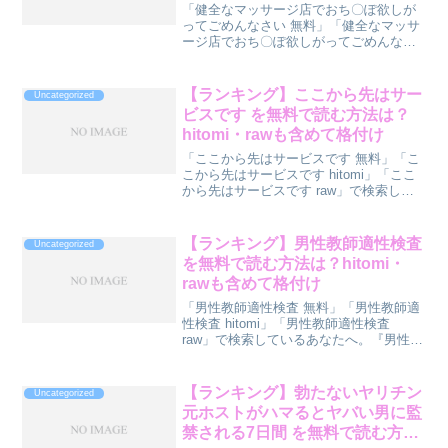
hitomi・rawも含めて格付け
「健全なマッサージ店でおち〇ぽ欲しが
ってごめんなさい 無料」「健全なマッサ
ージ店でおち〇ぽ欲しがってごめんなさ
い hitomi」「健全なマッサージ店でおち
〇ぽ欲しがってごめんなさい raw」で検
索しているあなたへ。『健全なマッサー
【ランキング】ここから先はサー
Uncategorized
ジ店でおち...
ビスです を無料で読む方法は？
hitomi・rawも含めて格付け
「ここから先はサービスです 無料」「こ
こから先はサービスです hitomi」「ここ
から先はサービスです raw」で検索して
いるあなたへ。『ここから先はサービス
です』を読む方法をランキング形式で診
断してみました。先に結論ランキングを
【ランキング】男性教師適性検査
Uncategorized
どうぞ。順...
を無料で読む方法は？hitomi・
rawも含めて格付け
「男性教師適性検査 無料」「男性教師適
性検査 hitomi」「男性教師適性検査
raw」で検索しているあなたへ。『男性教
師適性検査』を読む方法をランキング形
式で診断してみました。先に結論ランキ
ングをどうぞ。順位方法無料度安全度🥇
【ランキング】勃たないヤリチン
Uncategorized
1位DLs...
元ホストがハマるとヤバい男に監
禁される7日間 を無料で読む方法