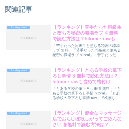
関連記事
【ランキング】苦手だった同級生
Uncategorized
と堕ちる秘密の職場ラブ を無料
で読む方法は？hitomi・rawも含
めて格付け
「苦手だった同級生と堕ちる秘密の職場
ラブ 無料」「苦手だった同級生と堕ちる
秘密の職場ラブ hitomi」「苦手だった同
級生と堕ちる秘密の職場ラブ raw」で検
索しているあなたへ。『苦手だった同級
生と堕ちる秘密の職場ラブ』を読む方法
【ランキング】とある学校の筆下
Uncategorized
をランキン...
ろし事情 を無料で読む方法は？
hitomi・rawも含めて格付け
「とある学校の筆下ろし事情 無料」「と
ある学校の筆下ろし事情 hitomi」「とあ
る学校の筆下ろし事情 raw」で検索して
いるあなたへ。『とある学校の筆下ろし
事情』を読む方法をランキング形式で診
断してみました。先に結論ランキングを
【ランキング】健全なマッサージ
Uncategorized
どうぞ。順...
店でおち〇ぽ欲しがってごめんな
さい を無料で読む方法は？