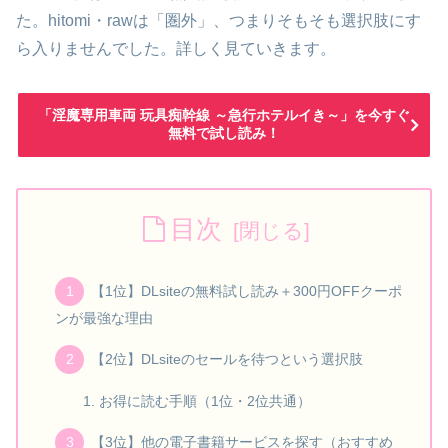
た。hitomi・rawは「圏外」、つまりそもそも選択肢にす
ら入りませんでした。詳しく見ていきます。
「淫魔専用車両 玩具痴幹線 ～急行ホテルイき～」を今すぐ
無料で試し読み！
目次
【1位】DLsiteの無料試し読み＋300円OFFクーポ
ンが最強な理由
【2位】DLsiteのセールを待つという選択肢
お得に読む手順（1位・2位共通）
【3位】他の電子書籍サービスを探す（おすすめ