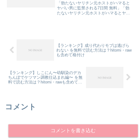
は？hitomi・rawも含めて格付け
「勃たないヤリチン元ホストがハマると
ヤバい男に監禁される7日間 無料」「勃
たないヤリチン元ホストがハマるとヤバ
い男に監禁される7日間 hitomi」「勃たな
いヤリチン元ホストがハマるとヤバい男
に監禁される7日間 raw」で検索している
あなた...
【ランキング】成り代わりモブは逃げら
れない を無料で読む方法は？hitomi・raw
も含めて格付け
【ランキング】しこにん〜幼馴染のデカ
ちんぽでケツマン調教仕込まれ編〜 を無
料で読む方法は？hitomi・rawも含めて格
付け
コメント
コメントを書き込む