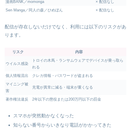
漫画BANK／momonga
× 配信なし
Sen Manga／同人の森／ひめぼん
× 配信なし
配信が存在しないだけでなく、利用には以下のリスクがあ
ります。
リスク
内容
トロイの木馬・ランサムウェアでデバイスが乗っ取ら
ウイルス感染
れる
個人情報流出
クレカ情報・パスワードが盗まれる
マイニング被
充電が異常に減る・端末が重くなる
害
著作権法違反
2年以下の懲役または200万円以下の罰金
スマホが突然動かなくなった
知らない番号からいきなり電話がかかってきた