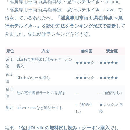
「淫魔専用車両 玩具痴幹線 ～急行ホテルイき～ hitomi」
「淫魔専用車両 玩具痴幹線 ～急行ホテルイき～ raw」で
検索しているあなたへ。
『淫魔専用車両 玩具痴幹線 ～急
行ホテルイき～』を読む方法をランキング形式で診断
して
みました。先に結論ランキングをどうぞ。
順位
方法
無料度
安全度
🥇 1
DLsiteで無料試し読み＋クーポン
★★★★☆
★★★★★
位
購入
🥈 2
DLsiteのセール待ち
★★★☆☆
★★★★★
位
🥉 3
他の電子書籍サービスを探す
–
–（配信なし）
位
–（配信な
★☆☆☆☆ 危
圏外
hitomi・rawなど違法サイト
し）
険
結果、
1位はDLsiteの無料試し読み＋クーポン購入
でし