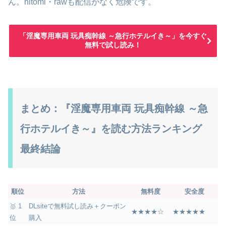
ん。hitomi・rawも配信がなく危険です。
「淫魔専用車両 玩具痴幹線 ～急行ホテルイき～」を今すぐ
無料で試し読み！
まとめ：『淫魔専用車両 玩具痴幹線 ～急
行ホテルイき～』を読む方法ランキング
最終結論
順位
方法
無料度
安全度
🥇 1
DLsiteで無料試し読み＋クーポン
★★★★☆
★★★★★
位
購入