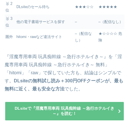
🥈 2
DLsiteのセール待ち
★★★☆☆
★★★★★
位
🥉 3
他の電子書籍サービスを探す
–
–（配信なし）
位
–（配信な
★☆☆☆☆ 危
圏外
hitomi・rawなど違法サイト
し）
険
『淫魔専用車両 玩具痴幹線 ～急行ホテルイき～』を「淫
魔専用車両 玩具痴幹線 ～急行ホテルイき～ 無料」
「hitomi」「raw」で探していた方も、結論はシンプルで
す。
DLsiteの無料試し読み＋300円OFFクーポンが、最も
無料に近く、最も安全な方法
でした。
DLsiteで『淫魔専用車両 玩具痴幹線 ～急行ホテルイき
～』を読む！