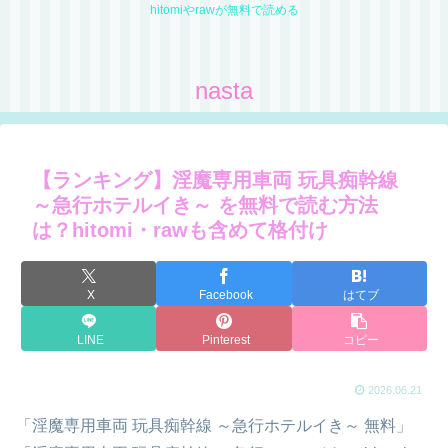
hitomiやrawが無料で読める
nasta
【ランキング】淫魔専用車両 玩具痴幹線
～急行ホテルイき～ を無料で読む方法
は？hitomi・rawも含めて格付け
X
Facebook
はてブ
LINE
Pinterest
コピー
2026.06.21
「淫魔専用車両 玩具痴幹線 ～急行ホテルイき～ 無料」