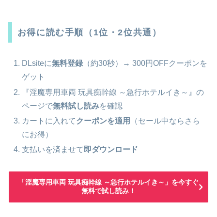
お得に読む手順（1位・2位共通）
DLsiteに
無料登録
（約30秒）→ 300円OFFクーポンを
ゲット
『淫魔専用車両 玩具痴幹線 ～急行ホテルイき～』の
ページで
無料試し読み
を確認
カートに入れて
クーポンを適用
（セール中ならさら
にお得）
支払いを済ませて
即ダウンロード
「淫魔専用車両 玩具痴幹線 ～急行ホテルイき～」を今すぐ
無料で試し読み！