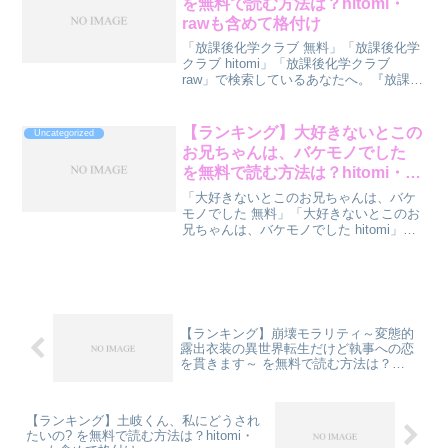
を無料で読む方法は？hitomi・
rawも含めて格付け
「放課後化学クラブ 無料」「放課後化学
クラブ hitomi」「放課後化学クラブ
raw」で検索しているあなたへ。『放課後
化学クラブ』を読む方法をランキング形
式で診断してみました。先に結論ランキ
ングをどうぞ。順位方法無料度安全度🥇
【ランキング】大好きないとこの
Uncategorized
1位DLs...
お兄ちゃんは、バケモノでした
を無料で読む方法は？hitomi・
rawも含めて格付け
「大好きないとこのお兄ちゃんは、バケ
モノでした 無料」「大好きないとこのお
兄ちゃんは、バケモノでした hitomi」
「大好きないとこのお兄ちゃんは、バケ
モノでした raw」で検索しているあなた
へ。『大好きないとこのお兄ちゃんは、
バケモノでし...
【ランキング】崩壊モラリティ～変態的
露出衣装の異世界転生だけど執事への恋
を貫きます～ を無料で読む方法は？
hitomi・rawも含めて格付け
【ランキング】土岐くん、私にどうされ
たいの? を無料で読む方法は？hitomi・