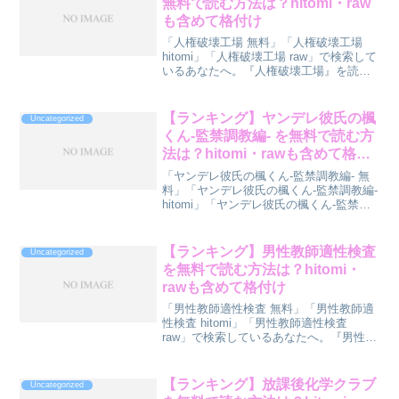
無料で読む方法は？hitomi・raw
も含めて格付け
「人権破壊工場 無料」「人権破壊工場
hitomi」「人権破壊工場 raw」で検索して
いるあなたへ。『人権破壊工場』を読む
方法をランキング形式で診断してみまし
た。先に結論ランキングをどうぞ。順位
方法無料度安全度🥇 1位DLsiteで無料試
【ランキング】ヤンデレ彼氏の楓
Uncategorized
し...
くん-監禁調教編- を無料で読む方
法は？hitomi・rawも含めて格付
け
「ヤンデレ彼氏の楓くん-監禁調教編- 無
料」「ヤンデレ彼氏の楓くん-監禁調教編-
hitomi」「ヤンデレ彼氏の楓くん-監禁調
教編- raw」で検索しているあなたへ。
『ヤンデレ彼氏の楓くん-監禁調教編-』を
読む方法をランキング形式で診断して...
【ランキング】男性教師適性検査
Uncategorized
を無料で読む方法は？hitomi・
rawも含めて格付け
「男性教師適性検査 無料」「男性教師適
性検査 hitomi」「男性教師適性検査
raw」で検索しているあなたへ。『男性教
師適性検査』を読む方法をランキング形
式で診断してみました。先に結論ランキ
ングをどうぞ。順位方法無料度安全度🥇
【ランキング】放課後化学クラブ
Uncategorized
1位DLs...