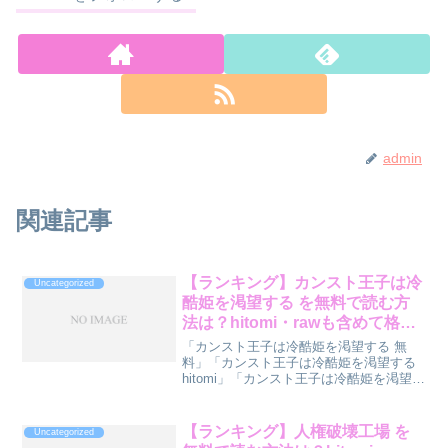
admin
関連記事
【ランキング】カンスト王子は冷
Uncategorized
酷姫を渇望する を無料で読む方
法は？hitomi・rawも含めて格付
け
「カンスト王子は冷酷姫を渇望する 無
料」「カンスト王子は冷酷姫を渇望する
hitomi」「カンスト王子は冷酷姫を渇望す
る raw」で検索しているあなたへ。『カ
ンスト王子は冷酷姫を渇望する』を読む
方法をランキング形式で診断してみまし
【ランキング】人権破壊工場 を
Uncategorized
た。先に結...