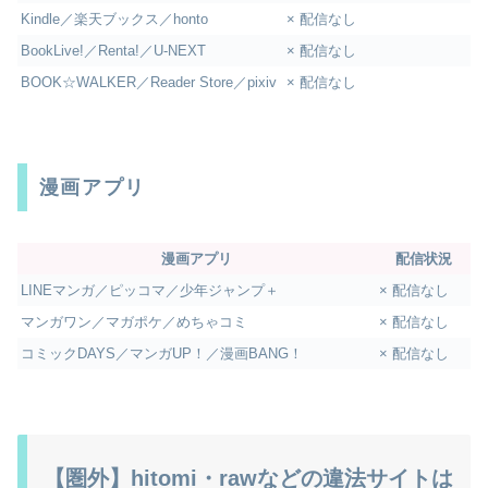
Kindle／楽天ブックス／honto
× 配信なし
BookLive!／Renta!／U-NEXT
× 配信なし
BOOK☆WALKER／Reader Store／pixiv
× 配信なし
漫画アプリ
漫画アプリ
配信状況
LINEマンガ／ピッコマ／少年ジャンプ＋
× 配信なし
マンガワン／マガポケ／めちゃコミ
× 配信なし
コミックDAYS／マンガUP！／漫画BANG！
× 配信なし
【圏外】hitomi・rawなどの違法サイトは