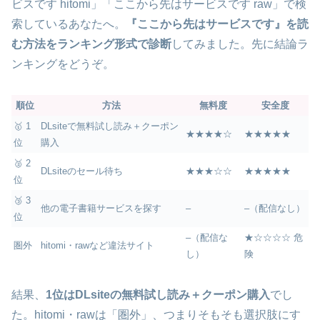
ビスです hitomi」「ここから先はサービスです raw」で検
索しているあなたへ。
『ここから先はサービスです』を読
む方法をランキング形式で診断
してみました。先に結論ラ
ンキングをどうぞ。
順位
方法
無料度
安全度
🥇 1
DLsiteで無料試し読み＋クーポン
★★★★☆
★★★★★
位
購入
🥈 2
DLsiteのセール待ち
★★★☆☆
★★★★★
位
🥉 3
他の電子書籍サービスを探す
–
–（配信なし）
位
–（配信な
★☆☆☆☆ 危
圏外
hitomi・rawなど違法サイト
し）
険
結果、
1位はDLsiteの無料試し読み＋クーポン購入
でし
た。hitomi・rawは「圏外」、つまりそもそも選択肢にす