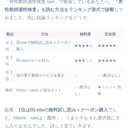
「男性教師適性検査 raw」で検索しているあなたへ。
『男
性教師適性検査』を読む方法をランキング形式で診断
して
みました。先に結論ランキングをどうぞ。
順位
方法
無料度
安全度
🥇 1
DLsiteで無料試し読み＋クーポン
★★★★☆
★★★★★
位
購入
🥈 2
DLsiteのセール待ち
★★★☆☆
★★★★★
位
🥉 3
他の電子書籍サービスを探す
–
–（配信なし）
位
–（配信な
★☆☆☆☆ 危
圏外
hitomi・rawなど違法サイト
し）
険
結果、
1位はDLsiteの無料試し読み＋クーポン購入
でし
た。hitomi・rawは「圏外」、つまりそもそも選択肢にす
ら入りませんでした。詳しく見ていきます。