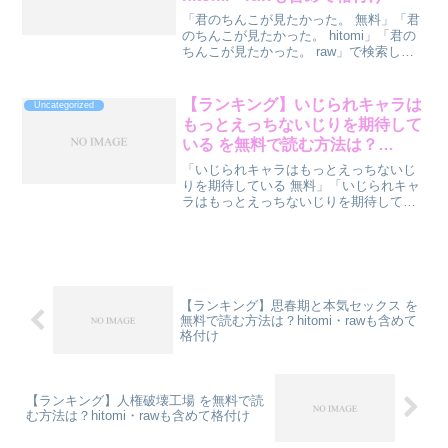
「君のちんこが見たかった。 無料」「君
のちんこが見たかった。 hitomi」「君の
ちんこが見たかった。 raw」で検索して
いるあなたへ。『君のちんこが見たかっ
た。』を読む方法をランキング形式で診
断してみました。先に結論ランキングを
【ランキング】いじられキャラは
Uncategorized
どうぞ。順...
もっとえっちないじりを期待して
いる を無料で読む方法は？
hitomi・rawも含めて格付け
「いじられキャラはもっとえっちないじ
りを期待している 無料」「いじられキャ
ラはもっとえっちないじりを期待してい
る hitomi」「いじられキャラはもっとえ
っちないじりを期待している raw」で検
索しているあなたへ。『いじられキャラ
はもっとえ...
【ランキング】思春期と本気セックス を
無料で読む方法は？hitomi・rawも含めて
格付け
【ランキング】人権破壊工場 を無料で読
む方法は？hitomi・rawも含めて格付け