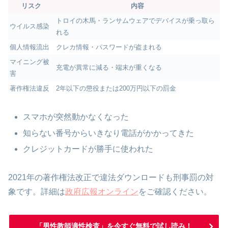
リスク
内容
トロイの木馬・ランサムウェアでデバイスが乗っ取ら
ウイルス感染
れる
個人情報流出
クレカ情報・パスワードが盗まれる
マイニング被
充電が異常に減る・端末が重くなる
害
著作権法違反
2年以下の懲役または200万円以下の罰金
スマホが突然動かなくなった
知らない番号からいきなり電話がかかってきた
クレジットカードが勝手に使われた
2021年の著作権法改正で違法ダウンロードも刑事罰の対
象です。詳細は
政府広報オンライン
をご確認ください。
「男性教師適性検査」を今すぐ無料で試し読み！