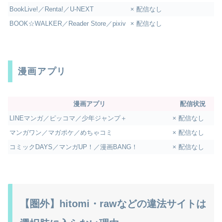
BookLive!／Renta!／U-NEXT
× 配信なし
BOOK☆WALKER／Reader Store／pixiv
× 配信なし
漫画アプリ
漫画アプリ
配信状況
LINEマンガ／ピッコマ／少年ジャンプ＋
× 配信なし
マンガワン／マガポケ／めちゃコミ
× 配信なし
コミックDAYS／マンガUP！／漫画BANG！
× 配信なし
【圏外】hitomi・rawなどの違法サイトは