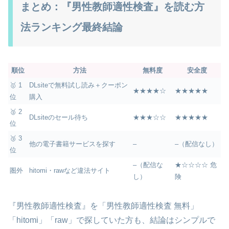
まとめ：『男性教師適性検査』を読む方
法ランキング最終結論
順位
方法
無料度
安全度
🥇 1
DLsiteで無料試し読み＋クーポン
★★★★☆
★★★★★
位
購入
🥈 2
DLsiteのセール待ち
★★★☆☆
★★★★★
位
🥉 3
他の電子書籍サービスを探す
–
–（配信なし）
位
–（配信な
★☆☆☆☆ 危
圏外
hitomi・rawなど違法サイト
し）
険
『男性教師適性検査』を「男性教師適性検査 無料」
「hitomi」「raw」で探していた方も、結論はシンプルで