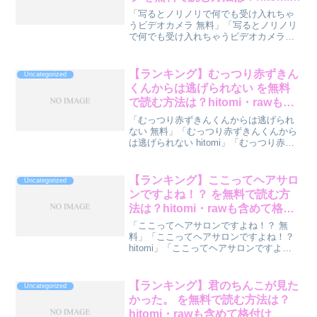
rawも含めて格付け
「写るとノリノリで何でも受け入れちゃ
うビデオカメラ 無料」「写るとノリノリ
で何でも受け入れちゃうビデオカメラ
hitomi」「写るとノリノリで何でも受け入
れちゃうビデオカメラ raw」で検索して
いるあなたへ。『写るとノリノリで何で
【ランキング】むっつり赤ずきん
Uncategorized
も受け入れ...
くんからは逃げられない を無料
で読む方法は？hitomi・rawも含
めて格付け
「むっつり赤ずきんくんからは逃げられ
ない 無料」「むっつり赤ずきんくんから
は逃げられない hitomi」「むっつり赤ず
きんくんからは逃げられない raw」で検
索しているあなたへ。『むっつり赤ずき
んくんからは逃げられない』を読む方法
【ランキング】ここってヘアサロ
Uncategorized
をランキン...
ンですよね！？ を無料で読む方
法は？hitomi・rawも含めて格付
け
「ここってヘアサロンですよね！？ 無
料」「ここってヘアサロンですよね！？
hitomi」「ここってヘアサロンですよ
ね！？ raw」で検索しているあなたへ。
『ここってヘアサロンですよね！？』を
読む方法をランキング形式で診断してみ
【ランキング】君のちんこが見た
Uncategorized
ました。先に結...
かった。 を無料で読む方法は？
hitomi・rawも含めて格付け