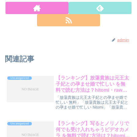
admin
関連記事
【ランキング】放蕩貴族は元王太
Uncategorized
子妃との孕ませ婚で忙しい を無
料で読む方法は？hitomi・rawも
含めて格付け
「放蕩貴族は元王太子妃との孕ませ婚で
忙しい 無料」「放蕩貴族は元王太子妃と
の孕ませ婚で忙しい hitomi」「放蕩貴族
は元王太子妃との孕ませ婚で忙しい
raw」で検索しているあなたへ。『放蕩貴
族は元王太子妃との孕ませ婚で忙しい』
【ランキング】写るとノリノリで
Uncategorized
を読む方法を...
何でも受け入れちゃうビデオカメ
ラ を無料で読む方法は？hitomi・