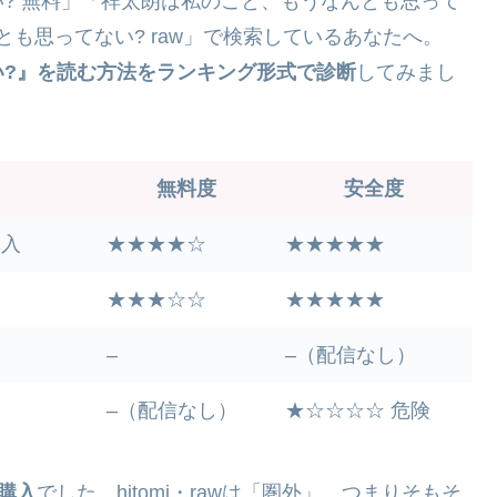
? 無料」「祥太朗は私のこと、もうなんとも思って
んとも思ってない? raw」で検索しているあなたへ。
い?』を読む方法をランキング形式で診断
してみまし
無料度
安全度
購入
★★★★☆
★★★★★
★★★☆☆
★★★★★
–
–（配信なし）
–（配信なし）
★☆☆☆☆ 危険
ン購入
でした。hitomi・rawは「圏外」、つまりそもそ