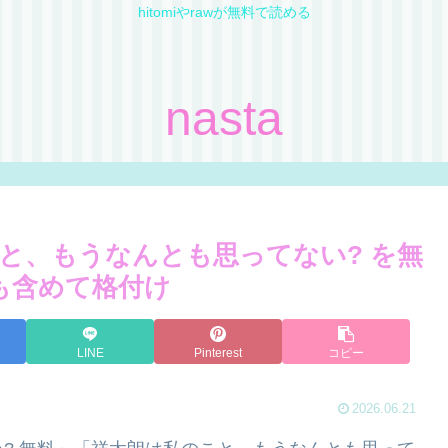
hitomiやrawが無料で読める
nasta
と、もうなんとも思ってない? を無
wも含めて格付け
LINE
Pinterest
コピー
2026.06.21