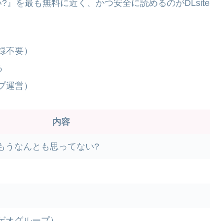
』を最も無料に近く、かつ安全に読めるのがDLsite
録不要）
る
プ運営）
内容
もうなんとも思ってない?
ゲオグループ）