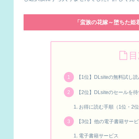
「蛮族の花嫁～堕ちた姫
目
【1位】DLsiteの無料試し
【2位】DLsiteのセール
お得に読む手順（1位・2
【3位】他の電子書籍サー
電子書籍サービス