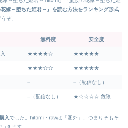
～堕ちた姫君～ hitomi」「蛮族の花嫁～堕ちた姫
の花嫁～堕ちた姫君～』を読む方法をランキング形式
どうぞ。
無料度
安全度
購入
★★★★☆
★★★★★
★★★☆☆
★★★★★
–
–（配信なし）
–（配信なし）
★☆☆☆☆ 危険
ン購入
でした。hitomi・rawは「圏外」、つまりそもそ
ていきます。