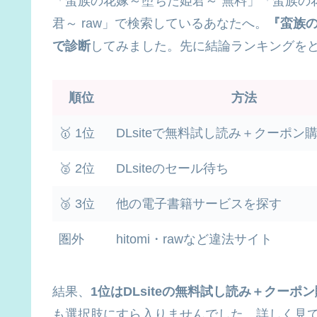
「蛮族の花嫁～堕ちた姫君～ 無料」「蛮族の花嫁
君～ raw」で検索しているあなたへ。
『蛮族
で診断
してみました。先に結論ランキングを
順位
方法
🥇 1位
DLsiteで無料試し読み＋クーポン
🥈 2位
DLsiteのセール待ち
🥉 3位
他の電子書籍サービスを探す
圏外
hitomi・rawなど違法サイト
結果、
1位はDLsiteの無料試し読み＋クーポ
も選択肢にすら入りませんでした。詳しく見