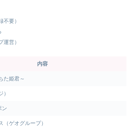
録不要）
る
プ運営）
内容
ちた姫君～
ジ）
ポン
ス（ゲオグループ）