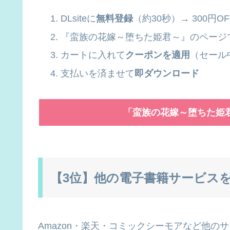
DLsiteに
無料登録
（約30秒）→ 300円
『蛮族の花嫁～堕ちた姫君～』のページ
カートに入れて
クーポンを適用
（セール
支払いを済ませて
即ダウンロード
「蛮族の花嫁～堕ちた姫
【3位】他の電子書籍サービス
Amazon・楽天・コミックシーモアなど他