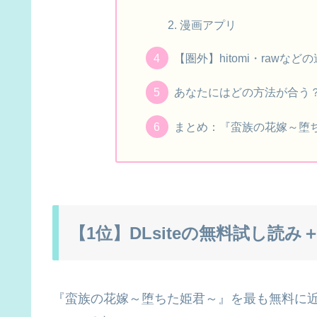
漫画アプリ
【圏外】hitomi・raw
あなたにはどの方法が合う
まとめ：『蛮族の花嫁～堕
【1位】DLsiteの無料試し読み
『蛮族の花嫁～堕ちた姫君～』を最も無料に近く