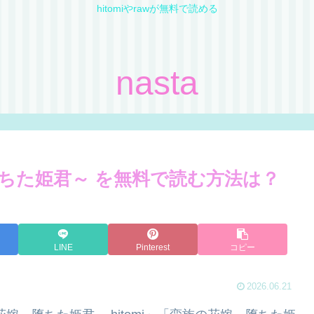
hitomiやrawが無料で読める
nasta
ちた姫君～ を無料で読む方法は？
LINE
Pinterest
コピー
2026.06.21