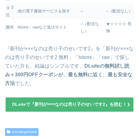
🥉 3
他の電子書籍サービスを探す
–
–（配信なし）
位
–（配信な
★☆☆☆☆ 危
圏外
hitomi・rawなど違法サイト
し）
険
『新刊が×××なのは売り子のせいです2』を「新刊が×××な
のは売り子のせいです2 無料」「hitomi」「raw」で探し
ていた方も、結論はシンプルです。
DLsiteの無料試し読
み＋300円OFFクーポンが、最も無料に近く、最も安全な
方法
でした。
DLsiteで『新刊が×××なのは売り子のせいです2』を読む！
Uncategorized