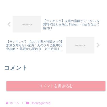
い raw」で検索しているあなたへ。『追
放魔術師は異世界転移者の私の熱を離さ
ない』を読...
【ランキング】友達の斎藤がでっかい を
無料で読む方法は？hitomi・rawも含めて
格付け
【ランキング】【なんで私が潮吹きを?】
加減を知らない童貞くんのクリ全集中完
全攻略 〜基礎から潮吹き、ガチ絶頂ま
で〜 を無料で読む方法は？hitomi・rawも
含めて格付け
コメント
コメントを書き込む
ホーム
Uncategorized