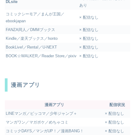
DLsite
あり
コミックシーモア／まんが王国／
× 配信なし
ebookjapan
FANZA同人／DMMブックス
× 配信なし
Kindle／楽天ブックス／honto
× 配信なし
BookLive!／Renta!／U-NEXT
× 配信なし
BOOK☆WALKER／Reader Store／pixiv
× 配信なし
漫画アプリ
漫画アプリ
配信状況
LINEマンガ／ピッコマ／少年ジャンプ＋
× 配信なし
マンガワン／マガポケ／めちゃコミ
× 配信なし
コミックDAYS／マンガUP！／漫画BANG！
× 配信なし