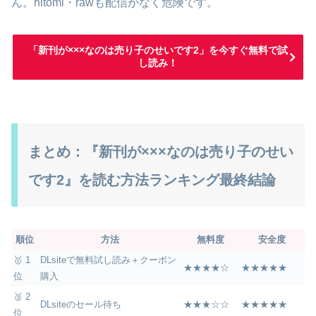
ん。hitomi・rawも配信がなく危険です。
「新刊が×××なのは売り子のせいです2」を今すぐ無料で試
し読み！
まとめ：『新刊が×××なのは売り子のせい
です2』を読む方法ランキング最終結論
順位
方法
無料度
安全度
🥇 1
DLsiteで無料試し読み＋クーポン
★★★★☆
★★★★★
位
購入
🥈 2
DLsiteのセール待ち
★★★☆☆
★★★★★
位