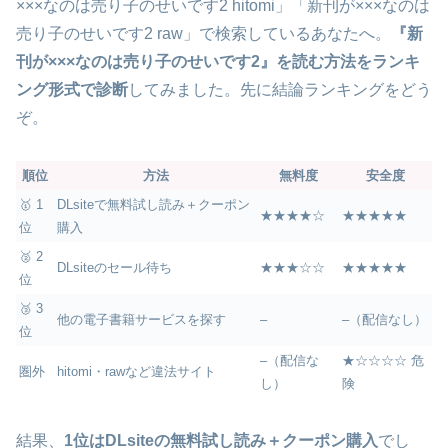
×××なのは売り子のせいです2 hitomi」「新刊が×××なのは
売り子のせいです2 raw」で検索しているあなたへ。
『新
刊が×××なのは売り子のせいです2』を読む方法をランキ
ング形式で診断
してみました。先に結論ランキングをどう
ぞ。
順位
方法
無料度
安全度
🥇 1
DLsiteで無料試し読み＋クーポン
★★★★☆
★★★★★
位
購入
🥈 2
DLsiteのセール待ち
★★★☆☆
★★★★★
位
🥉 3
他の電子書籍サービスを探す
–
–（配信なし）
位
–（配信な
★☆☆☆☆ 危
圏外
hitomi・rawなど違法サイト
し）
険
結果、
1位はDLsiteの無料試し読み＋クーポン購入
でし