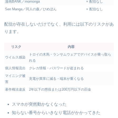
漫画BANK／momonga
× 配信なし
Sen Manga／同人の森／ひめぼん
× 配信なし
配信が存在しないだけでなく、利用には以下のリスクがあ
ります。
リスク
内容
トロイの木馬・ランサムウェアでデバイスが乗っ取ら
ウイルス感染
れる
個人情報流出
クレカ情報・パスワードが盗まれる
マイニング被
充電が異常に減る・端末が重くなる
害
著作権法違反
2年以下の懲役または200万円以下の罰金
スマホが突然動かなくなった
知らない番号からいきなり電話がかかってきた