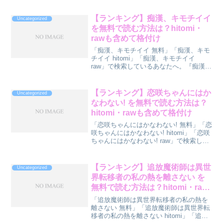
へ。『あこちゃんは潮吹きを我慢できな
い』を読む方法をランキング形式で診断
【ランキング】痴漢、キモチイイ
Uncategorized
してみました...
を無料で読む方法は？hitomi・
rawも含めて格付け
「痴漢、キモチイイ 無料」「痴漢、キモ
チイイ hitomi」「痴漢、キモチイイ
raw」で検索しているあなたへ。『痴漢、
キモチイイ』を読む方法をランキング形
式で診断してみました。先に結論ランキ
ングをどうぞ。順位方法無料度安全度🥇
【ランキング】恋咲ちゃんにはか
Uncategorized
1位DLs...
なわない! を無料で読む方法は？
hitomi・rawも含めて格付け
「恋咲ちゃんにはかなわない! 無料」「恋
咲ちゃんにはかなわない! hitomi」「恋咲
ちゃんにはかなわない! raw」で検索して
いるあなたへ。『恋咲ちゃんにはかなわ
ない!』を読む方法をランキング形式で診
断してみました。先に結論ランキングを
【ランキング】追放魔術師は異世
Uncategorized
ど...
界転移者の私の熱を離さない を
無料で読む方法は？hitomi・raw
も含めて格付け
「追放魔術師は異世界転移者の私の熱を
離さない 無料」「追放魔術師は異世界転
移者の私の熱を離さない hitomi」「追放
魔術師は異世界転移者の私の熱を離さな