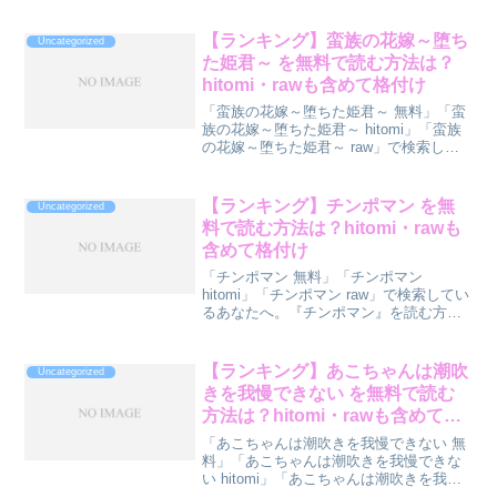
【ランキング】蛮族の花嫁～堕ち
Uncategorized
た姫君～ を無料で読む方法は？
hitomi・rawも含めて格付け
「蛮族の花嫁～堕ちた姫君～ 無料」「蛮
族の花嫁～堕ちた姫君～ hitomi」「蛮族
の花嫁～堕ちた姫君～ raw」で検索して
いるあなたへ。『蛮族の花嫁～堕ちた姫
君～』を読む方法をランキング形式で診
断してみました。先に結論ランキングを
【ランキング】チンポマン を無
Uncategorized
どうぞ。順...
料で読む方法は？hitomi・rawも
含めて格付け
「チンポマン 無料」「チンポマン
hitomi」「チンポマン raw」で検索してい
るあなたへ。『チンポマン』を読む方法
をランキング形式で診断してみました。
先に結論ランキングをどうぞ。順位方法
無料度安全度🥇 1位DLsiteで無料試し読み
【ランキング】あこちゃんは潮吹
Uncategorized
＋ク...
きを我慢できない を無料で読む
方法は？hitomi・rawも含めて格
付け
「あこちゃんは潮吹きを我慢できない 無
料」「あこちゃんは潮吹きを我慢できな
い hitomi」「あこちゃんは潮吹きを我慢
できない raw」で検索しているあなた