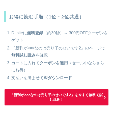
お得に読む手順（1位・2位共通）
DLsiteに
無料登録
（約30秒）→ 300円OFFクーポンを
ゲット
『新刊が×××なのは売り子のせいです2』のページで
無料試し読み
を確認
カートに入れて
クーポンを適用
（セール中ならさら
にお得）
支払いを済ませて
即ダウンロード
「新刊が×××なのは売り子のせいです2」を今すぐ無料で試
し読み！