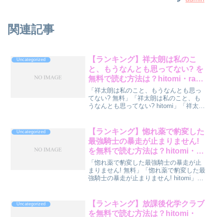
関連記事
【ランキング】祥太朗は私のこ
Uncategorized
と、もうなんとも思ってない? を
無料で読む方法は？hitomi・raw
も含めて格付け
「祥太朗は私のこと、もうなんとも思っ
てない? 無料」「祥太朗は私のこと、も
うなんとも思ってない? hitomi」「祥太朗
は私のこと、もうなんとも思ってない?
raw」で検索しているあなたへ。『祥太朗
は私のこと、もうなんとも思ってない?』
【ランキング】惚れ薬で豹変した
Uncategorized
を読...
最強騎士の暴走が止まりません!
を無料で読む方法は？hitomi・
rawも含めて格付け
「惚れ薬で豹変した最強騎士の暴走が止
まりません! 無料」「惚れ薬で豹変した最
強騎士の暴走が止まりません! hitomi」
「惚れ薬で豹変した最強騎士の暴走が止
まりません! raw」で検索しているあなた
へ。『惚れ薬で豹変した最強騎士の暴走
【ランキング】放課後化学クラブ
Uncategorized
が止ま...
を無料で読む方法は？hitomi・