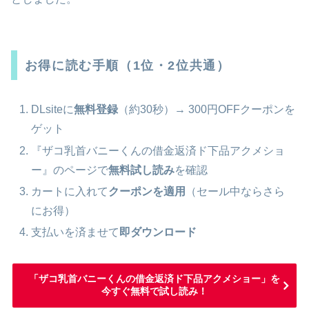
お得に読む手順（1位・2位共通）
DLsiteに
無料登録
（約30秒）→ 300円OFFクーポンを
ゲット
『ザコ乳首バニーくんの借金返済ド下品アクメショ
ー』のページで
無料試し読み
を確認
カートに入れて
クーポンを適用
（セール中ならさら
にお得）
支払いを済ませて
即ダウンロード
「ザコ乳首バニーくんの借金返済ド下品アクメショー」を
今すぐ無料で試し読み！