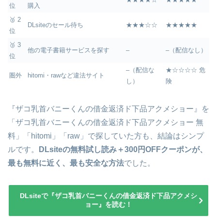
位
購入
🥈 2
DLsiteのセール待ち
★★★☆☆
★★★★★
位
🥉 3
他の電子書籍サービスを探す
–
–（配信なし）
位
–（配信な
★☆☆☆☆ 危
圏外
hitomi・rawなど違法サイト
し）
険
『ザコ乳首バニーくんの借金返済ド下品アクメショー』を
「ザコ乳首バニーくんの借金返済ド下品アクメショー 無
料」「hitomi」「raw」で探していた方も、結論はシンプ
ルです。
DLsiteの無料試し読み＋300円OFFクーポンが、
最も無料に近く、最も安全な方法
でした。
DLsiteで『ザコ乳首バニーくんの借金返済ド下品アクメシ
ョー』を読む！