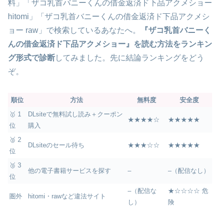
料」「ザコ乳首バニーくんの借金返済ド下品アクメショー
hitomi」「ザコ乳首バニーくんの借金返済ド下品アクメシ
ョー raw」で検索しているあなたへ。
『ザコ乳首バニーく
んの借金返済ド下品アクメショー』を読む方法をランキン
グ形式で診断
してみました。先に結論ランキングをどう
ぞ。
順位
方法
無料度
安全度
🥇 1
DLsiteで無料試し読み＋クーポン
★★★★☆
★★★★★
位
購入
🥈 2
DLsiteのセール待ち
★★★☆☆
★★★★★
位
🥉 3
他の電子書籍サービスを探す
–
–（配信なし）
位
–（配信な
★☆☆☆☆ 危
圏外
hitomi・rawなど違法サイト
し）
険