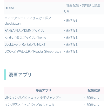
○ 独占配信・無料試し読み
DLsite
あり
コミックシーモア／まんが王国／
× 配信なし
ebookjapan
FANZA同人／DMMブックス
× 配信なし
Kindle／楽天ブックス／honto
× 配信なし
BookLive!／Renta!／U-NEXT
× 配信なし
BOOK☆WALKER／Reader Store／pixiv
× 配信なし
漫画アプリ
漫画アプリ
配信状況
LINEマンガ／ピッコマ／少年ジャンプ＋
× 配信なし
マンガワン／マガポケ／めちゃコミ
× 配信なし