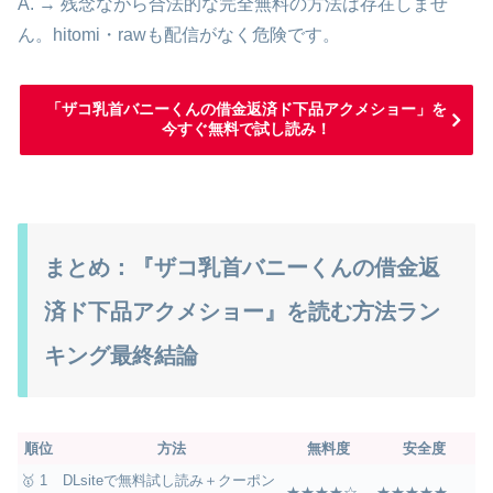
A. → 残念ながら合法的な完全無料の方法は存在しませ
ん。hitomi・rawも配信がなく危険です。
「ザコ乳首バニーくんの借金返済ド下品アクメショー」を
今すぐ無料で試し読み！
まとめ：『ザコ乳首バニーくんの借金返
済ド下品アクメショー』を読む方法ラン
キング最終結論
順位
方法
無料度
安全度
🥇 1
DLsiteで無料試し読み＋クーポン
★★★★☆
★★★★★