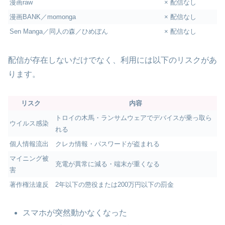
漫画raw
× 配信なし
漫画BANK／momonga
× 配信なし
Sen Manga／同人の森／ひめぼん
× 配信なし
配信が存在しないだけでなく、利用には以下のリスクがあ
ります。
リスク
内容
トロイの木馬・ランサムウェアでデバイスが乗っ取ら
ウイルス感染
れる
個人情報流出
クレカ情報・パスワードが盗まれる
マイニング被
充電が異常に減る・端末が重くなる
害
著作権法違反
2年以下の懲役または200万円以下の罰金
スマホが突然動かなくなった