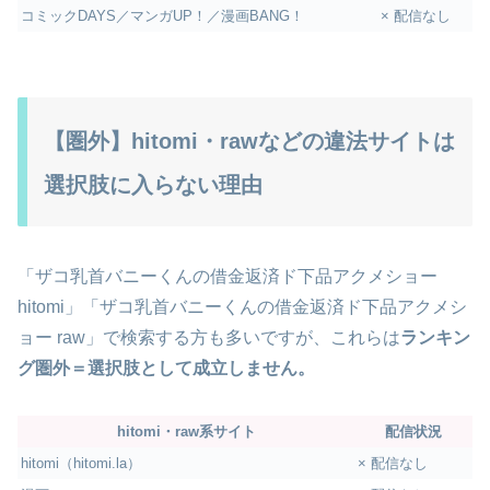
コミックDAYS／マンガUP！／漫画BANG！
× 配信なし
【圏外】hitomi・rawなどの違法サイトは
選択肢に入らない理由
「ザコ乳首バニーくんの借金返済ド下品アクメショー
hitomi」「ザコ乳首バニーくんの借金返済ド下品アクメシ
ョー raw」で検索する方も多いですが、これらは
ランキン
グ圏外＝選択肢として成立しません。
hitomi・raw系サイト
配信状況
hitomi（hitomi.la）
× 配信なし