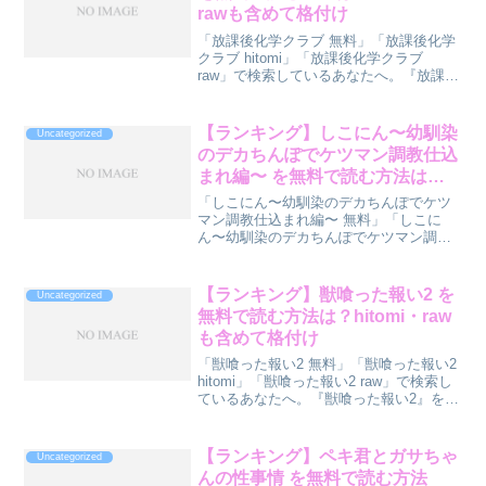
rawも含めて格付け
「放課後化学クラブ 無料」「放課後化学
クラブ hitomi」「放課後化学クラブ
raw」で検索しているあなたへ。『放課後
化学クラブ』を読む方法をランキング形
式で診断してみました。先に結論ランキ
ングをどうぞ。順位方法無料度安全度🥇
【ランキング】しこにん〜幼馴染
Uncategorized
1位DLs...
のデカちんぽでケツマン調教仕込
まれ編〜 を無料で読む方法は？
hitomi・rawも含めて格付け
「しこにん〜幼馴染のデカちんぽでケツ
マン調教仕込まれ編〜 無料」「しこに
ん〜幼馴染のデカちんぽでケツマン調教
仕込まれ編〜 hitomi」「しこにん〜幼馴
染のデカちんぽでケツマン調教仕込まれ
編〜 raw」で検索しているあなたへ。
【ランキング】獣喰った報い2 を
Uncategorized
『しこにん〜幼...
無料で読む方法は？hitomi・raw
も含めて格付け
「獣喰った報い2 無料」「獣喰った報い2
hitomi」「獣喰った報い2 raw」で検索し
ているあなたへ。『獣喰った報い2』を読
む方法をランキング形式で診断してみま
した。先に結論ランキングをどうぞ。順
位方法無料度安全度🥇 1位DLsiteで...
【ランキング】ペキ君とガサちゃ
Uncategorized
んの性事情 を無料で読む方法