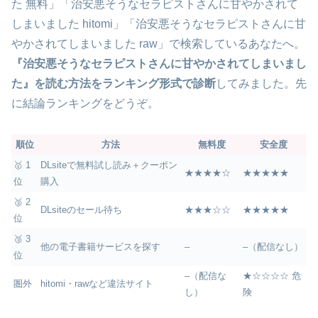
た 無料」「治安悪そうなセラピストさんに甘やかされて
しまいました hitomi」「治安悪そうなセラピストさんに甘
やかされてしまいました raw」で検索しているあなたへ。
『治安悪そうなセラピストさんに甘やかされてしまいまし
た』を読む方法をランキング形式で診断
してみました。先
に結論ランキングをどうぞ。
順位
方法
無料度
安全度
🥇 1
DLsiteで無料試し読み＋クーポン
★★★★☆
★★★★★
位
購入
🥈 2
DLsiteのセール待ち
★★★☆☆
★★★★★
位
🥉 3
他の電子書籍サービスを探す
–
–（配信なし）
位
–（配信な
★☆☆☆☆ 危
圏外
hitomi・rawなど違法サイト
し）
険