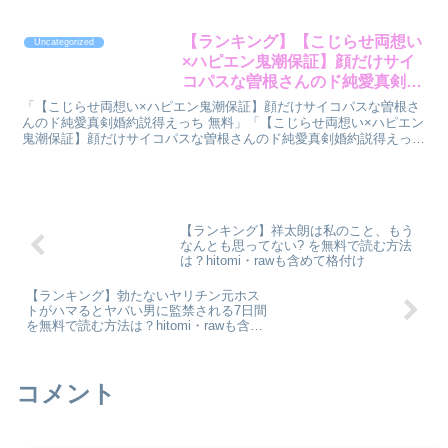
デキルカナ?"』を読む方法をランキン...
【ランキング】【こじらせ両想い
Uncategorized
×ハピエン鬼潮保証】顔だけサイ
コパスな曽根さんのド純愛真剣婚
約説得えっち を無料で読む方法
「【こじらせ両想い×ハピエン鬼潮保証】顔だけサイコパスな曽根さ
は？hitomi・rawも含めて格付け
んのド純愛真剣婚約説得えっち 無料」「【こじらせ両想い×ハピエン
鬼潮保証】顔だけサイコパスな曽根さんのド純愛真剣婚約説得えっち
hitomi」「【こじらせ両想い×ハピエン鬼潮保証...
【ランキング】祥太朗は私のこと、もう
なんとも思ってない? を無料で読む方法
は？hitomi・rawも含めて格付け
【ランキング】勃たないヤリチン元ホス
トがハマるとヤバい男に監禁される7日間
を無料で読む方法は？hitomi・rawも含め
て格付け
コメント