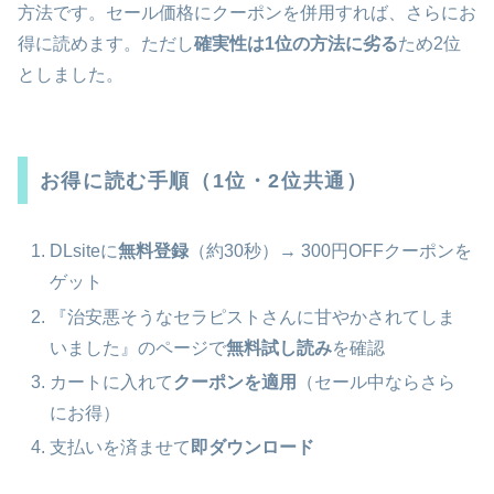
方法です。セール価格にクーポンを併用すれば、さらにお
得に読めます。ただし
確実性は1位の方法に劣る
ため2位
としました。
お得に読む手順（1位・2位共通）
DLsiteに
無料登録
（約30秒）→ 300円OFFクーポンを
ゲット
『治安悪そうなセラピストさんに甘やかされてしま
いました』のページで
無料試し読み
を確認
カートに入れて
クーポンを適用
（セール中ならさら
にお得）
支払いを済ませて
即ダウンロード