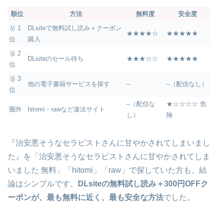
順位
方法
無料度
安全度
🥇 1
DLsiteで無料試し読み＋クーポン
★★★★☆
★★★★★
位
購入
🥈 2
DLsiteのセール待ち
★★★☆☆
★★★★★
位
🥉 3
他の電子書籍サービスを探す
–
–（配信なし）
位
–（配信な
★☆☆☆☆ 危
圏外
hitomi・rawなど違法サイト
し）
険
『治安悪そうなセラピストさんに甘やかされてしまいまし
た』を「治安悪そうなセラピストさんに甘やかされてしま
いました 無料」「hitomi」「raw」で探していた方も、結
論はシンプルです。
DLsiteの無料試し読み＋300円OFFク
ーポンが、最も無料に近く、最も安全な方法
でした。