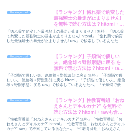
をランキング形式で診断してみました。先に結...
【ランキング】惚れ薬で豹変した
Uncategorized
最強騎士の暴走が止まりません!
を無料で読む方法は？hitomi・
rawも含めて格付け
「惚れ薬で豹変した最強騎士の暴走が止まりません! 無料」「惚れ薬
で豹変した最強騎士の暴走が止まりません! hitomi」「惚れ薬で豹変
した最強騎士の暴走が止まりません! raw」で検索しているあなた
へ。『惚れ薬で豹変した最強騎士の暴走が止ま...
【ランキング】子煩悩で優しい
Uncategorized
夫、絶倫雄々野獣形態に戻る を
無料で読む方法は？hitomi・raw
も含めて格付け
「子煩悩で優しい夫、絶倫雄々野獣形態に戻る 無料」「子煩悩で優
しい夫、絶倫雄々野獣形態に戻る hitomi」「子煩悩で優しい夫、絶倫
雄々野獣形態に戻る raw」で検索しているあなたへ。『子煩悩で優し
い夫、絶倫雄々野獣形態に戻る』を読む方法を...
【ランキング】性教育番組「おね
Uncategorized
えさんとデキルカナ?” を無料で
読む方法は？hitomi・rawも含め
て格付け
「性教育番組「おねえさんとデキルカナ?" 無料」「性教育番組「お
ねえさんとデキルカナ?" hitomi」「性教育番組「おねえさんとデキル
カナ?" raw」で検索しているあなたへ。『性教育番組「おねえさんと