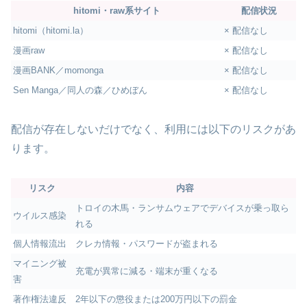
hitomi・raw系サイト
配信状況
hitomi（hitomi.la）
× 配信なし
漫画raw
× 配信なし
漫画BANK／momonga
× 配信なし
Sen Manga／同人の森／ひめぼん
× 配信なし
配信が存在しないだけでなく、利用には以下のリスクがあ
ります。
リスク
内容
トロイの木馬・ランサムウェアでデバイスが乗っ取ら
ウイルス感染
れる
個人情報流出
クレカ情報・パスワードが盗まれる
マイニング被
充電が異常に減る・端末が重くなる
害
著作権法違反
2年以下の懲役または200万円以下の罰金